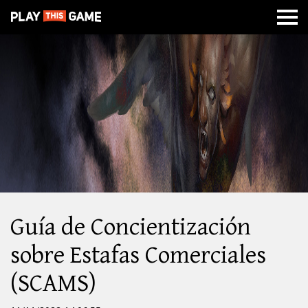
SOBRE
ESTILOS
GUERRA
NEWS
CABAL
DE
MAZMORRAS
DE
ONLINE
BATALLA
NACIONES
Guía de Concientización
sobre Estafas Comerciales
(SCAMS)